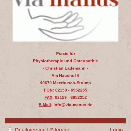
Praxis für
Physiotherapie und Osteopathie
- Christian Lademann -
Am Haushof 6
40670 Meerbusch-Strümp
FON
: 02159 - 6952255
FAX
: 02159 - 6952252
E-Mail
: info@via-manus.de
Druckversion
|
Sitemap
Login