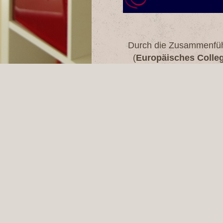
Durch die Zusammenfüh
(
Europäisc
hes Colle
unt