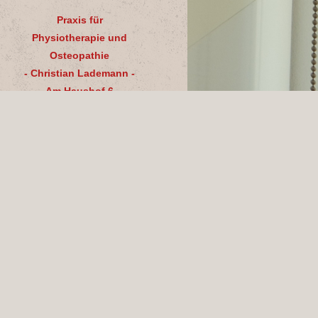
Praxis für
Physiotherapie und
Osteopathie
- Christian Lademann -
Am Haushof 6
40670 Meerbusch-Strümp
FON
: 02159 - 6952255
FAX
: 02159 - 6952252
E-Mail
: info@via-manus.de