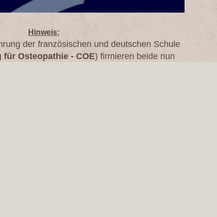
Hinweis:
rung der französischen und deutschen Schule
g für Osteopathie - COE
) firmieren beide nun
er dem Namen "
".
HOLISTÉA